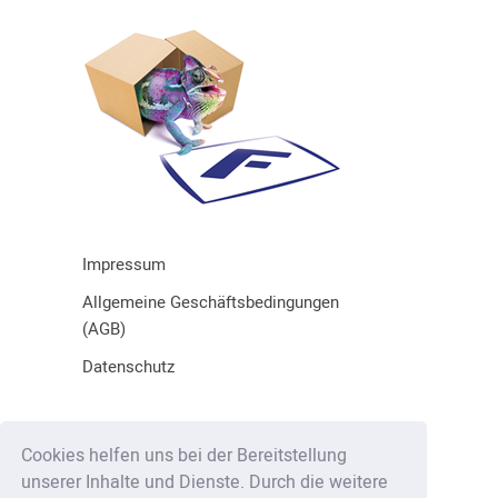
Impressum
Allgemeine Geschäftsbedingungen
(AGB)
Datenschutz
Fritsch GmbH & Co. KG
Cookies helfen uns bei der Bereitstellung
Lauterbrunner Straße 3
unserer Inhalte und Dienste. Durch die weitere
86465 Welden