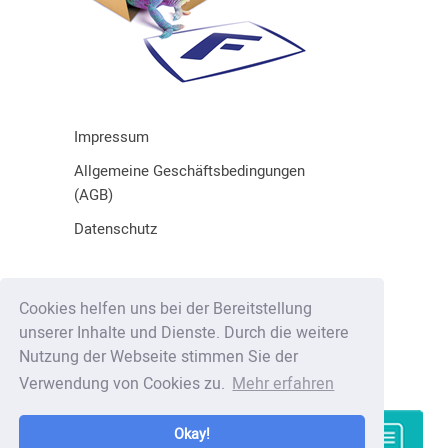
Impressum
Allgemeine Geschäftsbedingungen
(AGB)
Datenschutz
Fritsch GmbH & Co. KG
Cookies helfen uns bei der Bereitstellung
Lauterbrunner Straße 3
unserer Inhalte und Dienste. Durch die weitere
86465 Welden
Nutzung der Webseite stimmen Sie der
Deutschland
Verwendung von Cookies zu.
Mehr erfahren
www.fritsch-verpackungen.de
mail@fritsch-verpackungen.de
Okay!